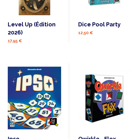
Level Up (Édition
Dice Pool Party
2026)
12,50 €
17,95 €
Ipso
Qwirkle - Flex