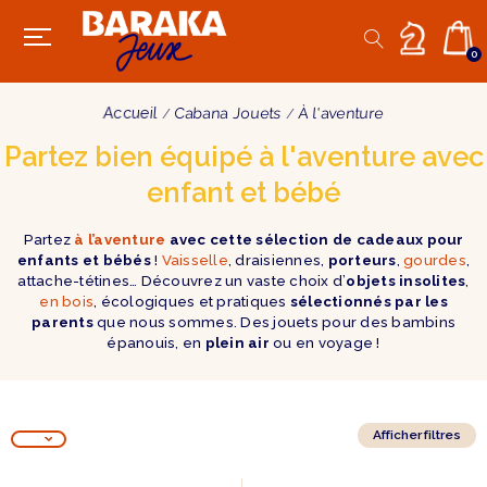
0
Accueil
Cabana Jouets
À l'aventure
Partez bien équipé à l'aventure avec
enfant et bébé
Partez
à l’aventure
avec cette sélection de cadeaux pour
enfants et bébés
!
Vaisselle
, draisiennes,
porteurs
,
gourdes
,
attache-tétines… Découvrez un vaste choix d’
objets insolites
,
en bois
, écologiques et pratiques
sélectionnés par les
parents
que nous sommes. Des jouets pour des bambins
épanouis, en
plein air
ou en voyage !
Afficher filtres