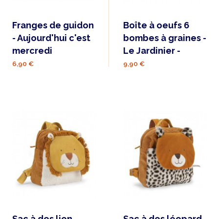
Franges de guidon
Boîte à oeufs 6
- Aujourd'hui c'est
bombes à graines -
mercredi
Le Jardinier -
6,90 €
9,90 €
Sac à dos lion
Sac à dos léopard