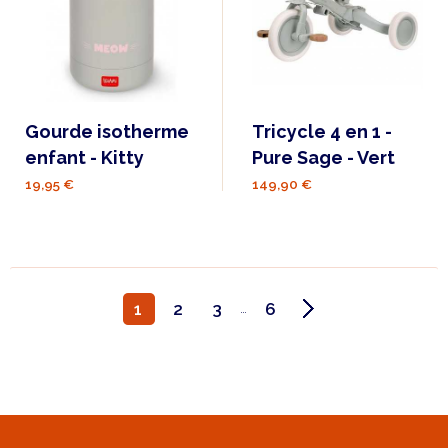
Gourde isotherme
Tricycle 4 en 1 -
enfant - Kitty
Pure Sage - Vert
19,95 €
149,90 €
1
2
3
6
…