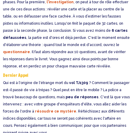
phases. Pour la première,
l'investigation
, on peut à tour de rôle effectuer
une de ces deux actions : révéler une carte et la placer au centre de la
table, ou en défausser une face cachée. À vous d’estimer les fausses
pistes ou informations inutiles. Lorsqu'on finit le paquet de 32 cartes, on
passe à la seconde phase, la conclusion. Si vous avez moins de
6 cartes
défaussées
, la partie est d'ores et déjà perdue. C'est le moment ensuite
d'élaborer une théorie : quand tout le monde est d'accord, ouvrez le
questionnaire
. Il faut alors répondre aux 10 questions, avant de vérifier
les réponses dans le livret. Vous gagnez ainsi deux points par bonne
réponse, et en perdez un pour chaque mauvaise carte révélée.
Dernier Appel
Qui est à l'origine de l'étrange mort du
vol TJ1309
? Comment le passager
est-il passé de vie à trépas ? Quel peut en être le mobile ? La police a
trouvé beaucoup de questions, mais
peu de réponses
. C'est là que vous
intervenez : avec votre groupe d'enquêteurs d'élite, vous allez aider les
forces de l'ordre à
résoudre ce mystère
. Réfléchissez aux différents
indices disponibles, car tous ne seront pas cohérents avec l'affaire en
cours. Pensez également à bien communiquer, pour que vos partenaires
puissent suivre avec vous.