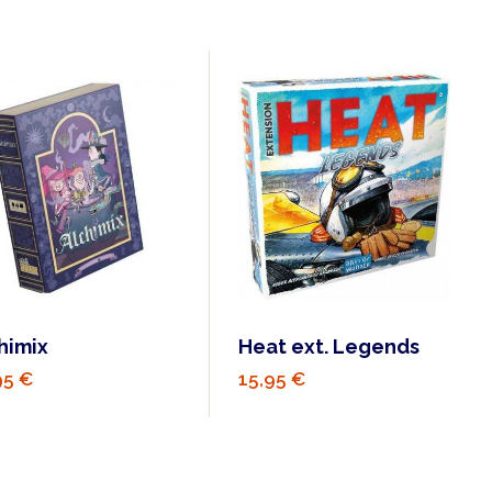
himix
Heat ext. Legends
95 €
15,95 €