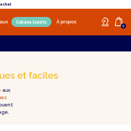
'achat
Cabana Jouets
aux
À propos
0
ues et faciles
é
aux
ues
jouent
age.