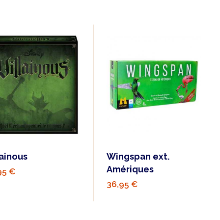
lainous
Wingspan ext.
Amériques
95 €
36,95 €