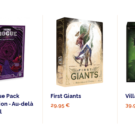
ue Pack
First Giants
Vil
ion - Au-delà
29,95 €
39,
l