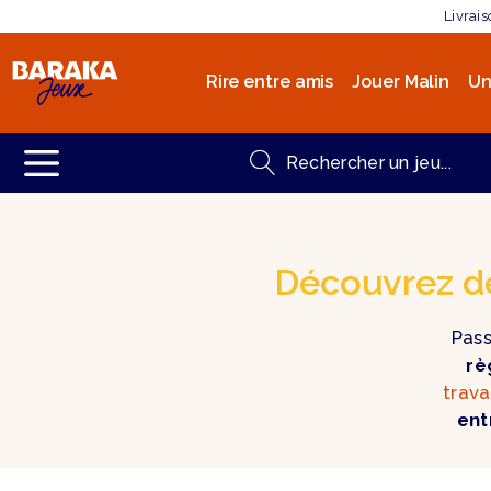
Livrai
Rire entre amis
Jouer Malin
Un
Découvrez des
Pass
rè
trava
ent