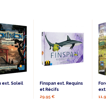
ext. Soleil
Finspan ext. Requins
For
et Récifs
ext
29,95 €
11,