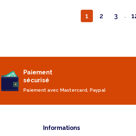
1
2
3
1
…
Paiement
sécurisé
Paiement avec Mastercard, Paypal
Informations