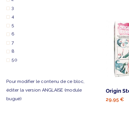
3
4
5
6
7
8
50
Pour modifier le contenu de ce bloc,
éditer la version ANGLAISE (module
Origin St
bugué)
29,95 €