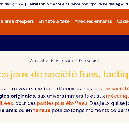
son dès 3,60 €
| Livr
aison
offerte
en France métropolitaine dès
65 € d
e âme d'expert
En tête à tête
Avec les enfants
Cade
Accueil
Jouer malin
J'en veux +
 jeux de société funs, tactiq
ez au niveau supérieur : découvrez des
jeux de sociét
gles originales
, aux univers immersifs et aux
mécaniq
illées
, pour des
parties plus étoffées
. Des jeux qui se 
re amis
ou
en
famille
pour de longs moments de part