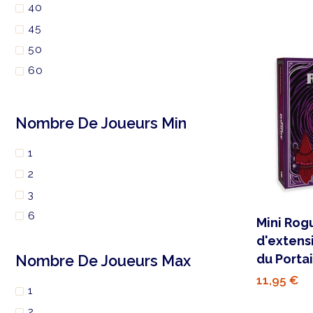
40
45
50
60
70
80
Nombre De Joueurs Min
90
1
180
2
3
6
Mini Rog
d'extens
du Portai
Nombre De Joueurs Max
11,95 €
1
2