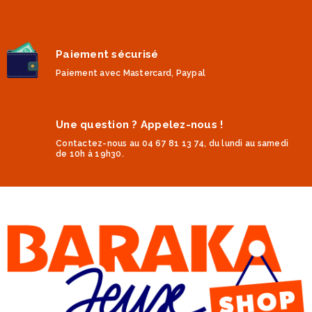
Paiement sécurisé
Paiement avec Mastercard, Paypal
Une question ? Appelez-nous !
Contactez-nous au 04 67 81 13 74, du lundi au samedi
de 10h à 19h30.