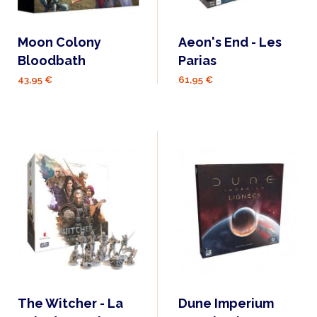
Moon Colony
Aeon's End - Les
Bloodbath
Parias
43,95 €
61,95 €
The Witcher - La
Dune Imperium