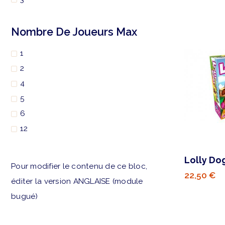
Nombre De Joueurs Max
1
2
4
5
6
12
Lolly Do
Pour modifier le contenu de ce bloc,
22,50 €
éditer la version ANGLAISE (module
bugué)