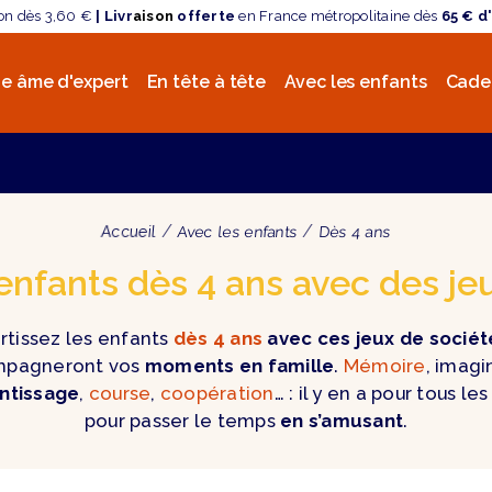
son dès 3,60 €
| Livr
aison
offerte
en France métropolitaine dès
65 € d
e âme d'expert
En tête à tête
Avec les enfants
Cade
Accueil
Avec les enfants
Dès 4 ans
nfants dès 4 ans avec des je
rtissez les enfants
dès 4 ans
avec ces jeux de sociét
pagneront vos
moments en famille
.
Mémoire
, imagi
ntissage
,
course
,
coopération
… : il y en a pour tous le
pour passer le temps
en s’amusant
.