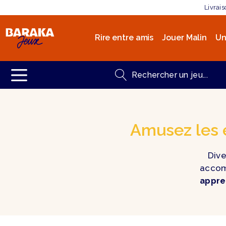
Livrai
Rire entre amis
Jouer Malin
Un
Amusez les e
Dive
accom
appre