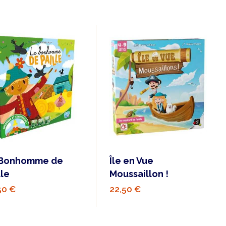
 Bonhomme de
Île en Vue
lle
Moussaillon !
50 €
22,50 €