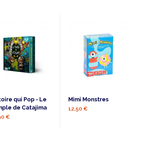
toire qui Pop - Le
Mimi Monstres
ple de Catajima
12,50 €
90 €