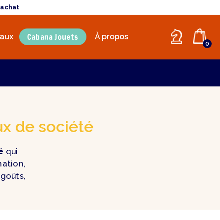
'achat
Cabana Jouets
aux
À propos
0
ux de société
é
qui
nation,
s goûts,