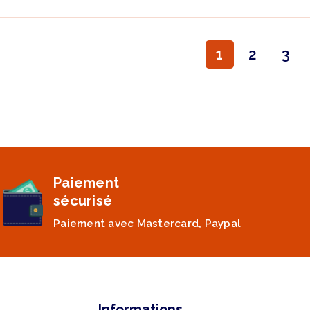
1
2
3
Paiement
sécurisé
Paiement avec Mastercard, Paypal
Informations