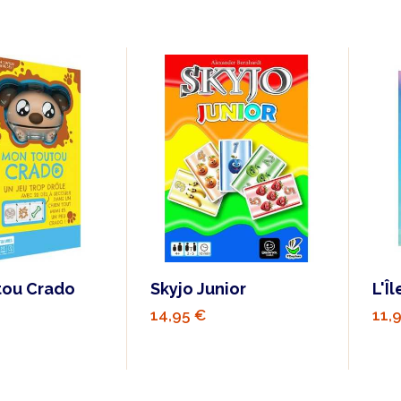
tou Crado
Skyjo Junior
L'Î
14,95 €
11,