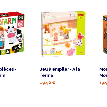
pièces -
Jeu à empiler - A la
Mon
arm
ferme
Mon
19,90 €
19,