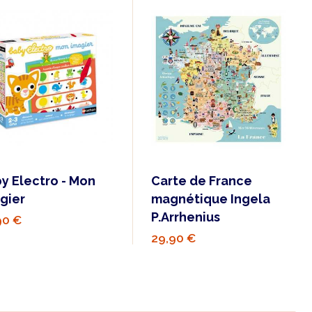
y Electro - Mon
Carte de France
gier
magnétique Ingela
P.Arrhenius
90 €
29,90 €