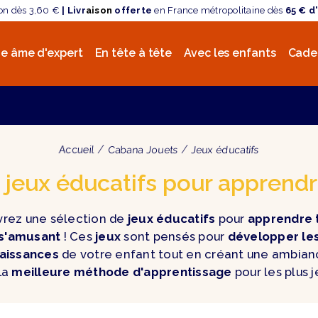
son dès 3,60 €
| Livr
aison
offerte
en France métropolitaine dès
65 € d
e âme d'expert
En tête à tête
Avec les enfants
Cade
Accueil
Cabana Jouets
Jeux éducatifs
jeux éducatifs pour apprend
rez une sélection de
jeux éducatifs
pour
apprendre 
s'amusant
! Ces
jeux
sont pensés pour
développer le
aissances
de votre enfant tout en créant une ambian
 La
meilleure méthode d'apprentissage
pour les plus j