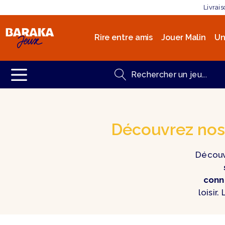
Livrai
Rire entre amis
Jouer Malin
Un
Découvrez nos 
Découv
conn
loisir.