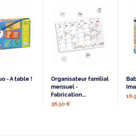
o - A table !
Organisateur familial
Bab
mensuel -
Ima
Fabrication...
16,
36,50 €