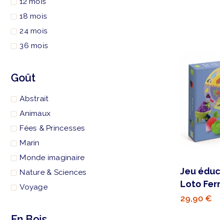
12 mois
18 mois
24 mois
36 mois
Goût
Abstrait
Animaux
Fées & Princesses
Marin
Monde imaginaire
Jeu éduca
Nature & Sciences
Loto Fe
Voyage
29,90 €
En Bois