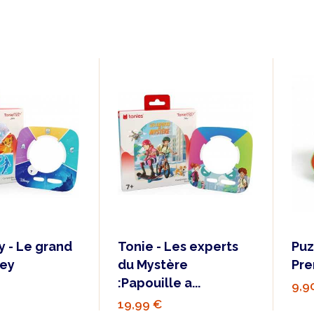
y - Le grand
Tonie - Les experts
Puz
ney
du Mystère
Pre
:Papouille a...
9,9
19,99 €