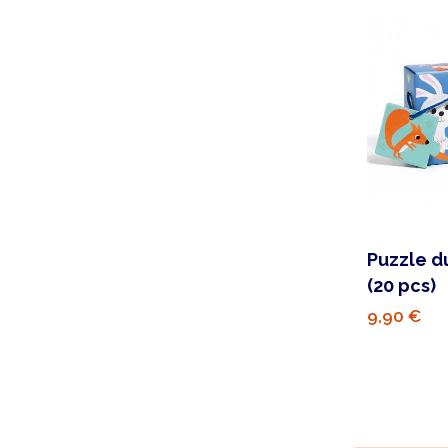
Puzzle du
(20 pcs)
9,90 €