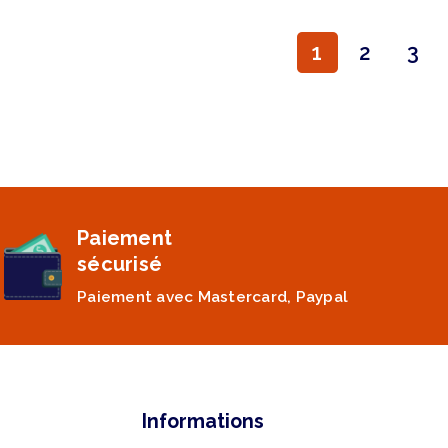
1
2
3
Paiement
sécurisé
Paiement avec Mastercard, Paypal
Informations