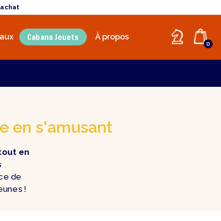
'achat
Cabana Jouets
aux
À propos
0
re en s'amusant
tout en
s
ce de
eunes !