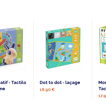
tif - Tactilo
Dot to dot - laçage
Mon
rme
Tac
16,90 €
17,