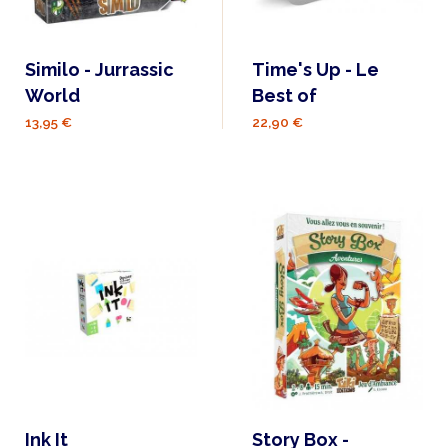
Similo - Jurrassic
Time's Up - Le
World
Best of
13,95 €
22,90 €
Ink It
Story Box -