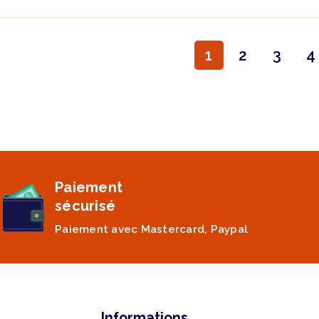
1
2
3
4
Paiement
sécurisé
Paiement avec Mastercard, Paypal
Informations