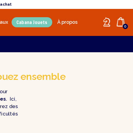
'achat
Cabana Jouets
aux
À propos
0
jouez ensemble
pour
ues
. Ici,
rez des
ficultés