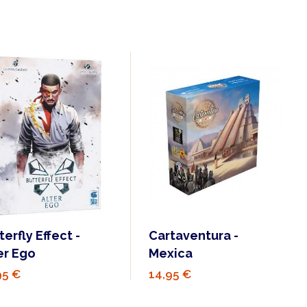
terfly Effect -
Cartaventura -
er Ego
Mexica
95 €
14,95 €