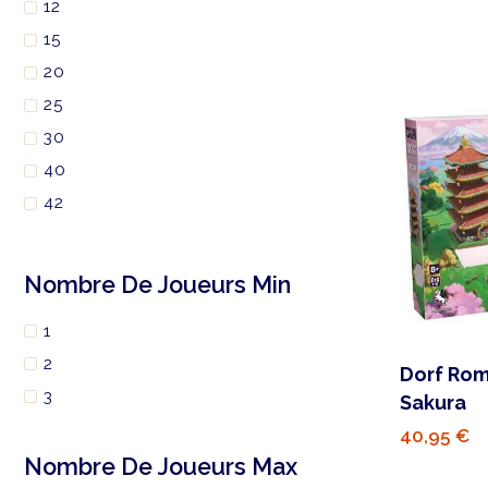
12
15
20
25
30
40
42
45
50
Nombre De Joueurs Min
60
1
90
2
150
Dorf Rom
3
180
Sakura
40,95 €
Nombre De Joueurs Max