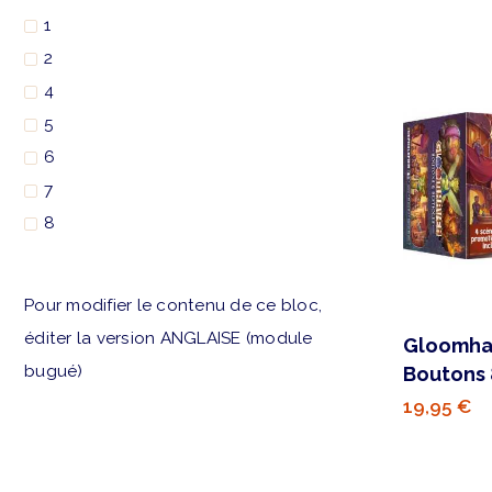
1
2
4
5
6
7
8
Pour modifier le contenu de ce bloc,
éditer la version ANGLAISE (module
Gloomha
bugué)
Boutons 
19,95 €