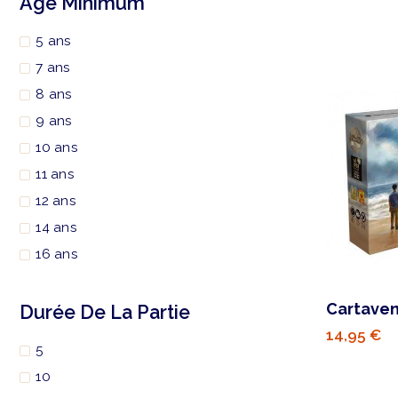
Âge Minimum
5 ans
7 ans
8 ans
9 ans
10 ans
11 ans
12 ans
14 ans
16 ans
Cartavent
Durée De La Partie
14,95 €
5
10