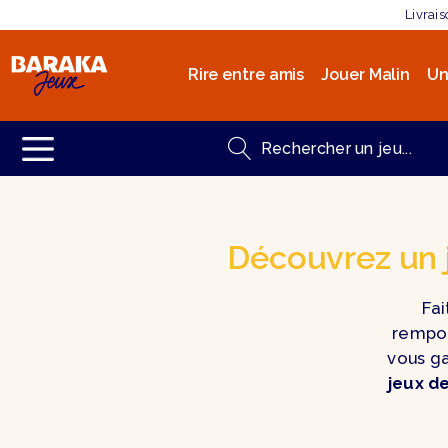
Livrai
Rire entre amis
Jouer Malin
Un
Découvrez un 
Fai
rempor
vous g
jeux d