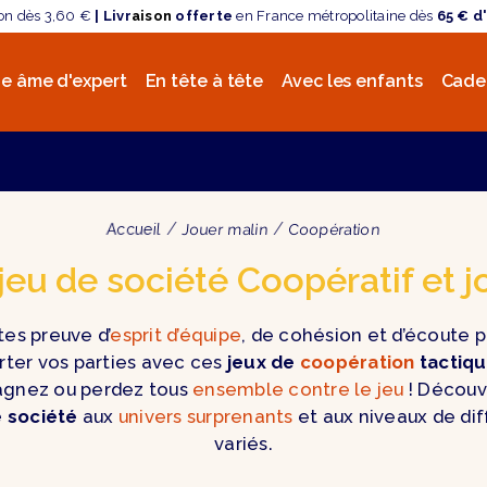
son dès 3,60 €
| Livr
aison
offerte
en France métropolitaine dès
65 € d
e âme d'expert
En tête à tête
Avec les enfants
Cade
Accueil
Jouer malin
Coopération
jeu de société Coopératif et 
tes preuve d’
esprit d’équipe
, de cohésion et d’écoute 
ter vos parties avec ces
jeux de
coopération
tactiq
agnez ou perdez tous
ensemble contre le jeu
! Découv
e société
aux
univers surprenants
et aux niveaux de dif
variés.