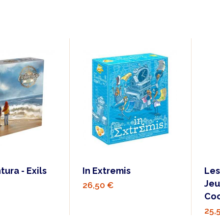
ura - Exils
In Extremis
Les
Jeu
26,50 €
Coo
25,