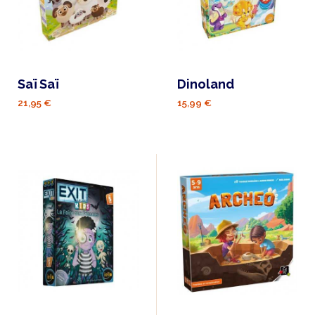
Saï Saï
Dinoland
21,95 €
15,99 €