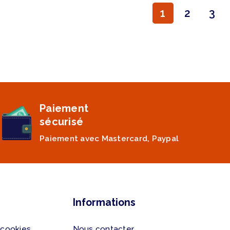
1
2
3
Paiement
sécurisé
Paiement avec Mastercard, Paypal
Informations
 cookies
Nous contacter