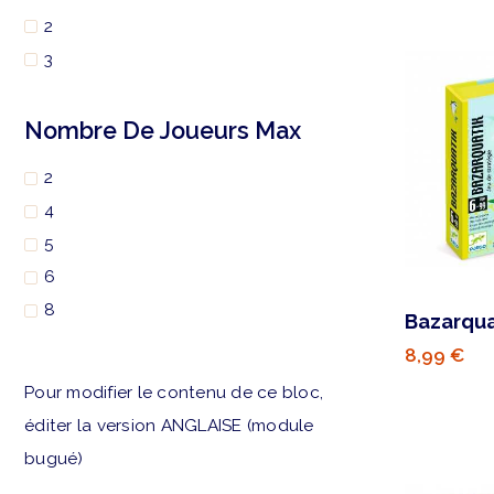
2
3
Nombre De Joueurs Max
2
4
5
6
8
Bazarqua
8,99 €
Pour modifier le contenu de ce bloc,
éditer la version ANGLAISE (module
bugué)