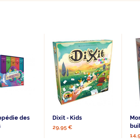
opédie des
Dixit - Kids
Mon
s
bui
29,95 €
14,