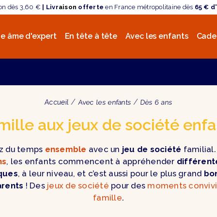
son dès 3,60 €
| Livr
aison
offerte
en France métropolitaine dès
65 € d
e âme d'expert
En tête à tête
Avec les enfants
Cade
Accueil
Avec les enfants
Dès 6 ans
mille aux jeux de société enfa
z du temps
ensemble
avec un
jeu de société
familial
ns
, les enfants commencent à appréhender
différent
iques
, à leur niveau, et c’est aussi pour le plus grand
bo
arents
! Des
jeux de société
pour des
moments convivi
famille
.