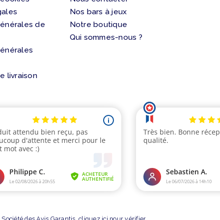
gales
Nos bars à jeux
générales de
Notre boutique
Qui sommes-nous ?
générales
e livraison
Société des Avis Garantis,
cliquez ici pour vérifier
.