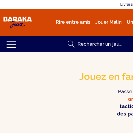
Livrai
Rire entre amis
Jouer Malin
Un
Jouez en fa
Passe
a
tact
des p