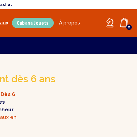
'achat
Cabana Jouets
aux
À propos
0
nt dès 6 ans
.
Dès 6
es
nheur
aux en