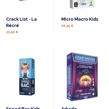
Crack List - La
Micro Macro Kids
Récré
26,95 €
20,50 €
Speed Bac Kids
Arkade