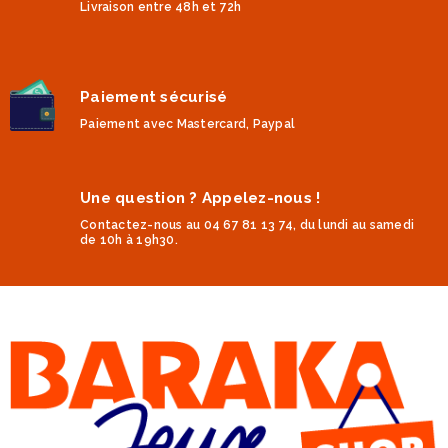
Livraison entre 48h et 72h
Paiement sécurisé
Paiement avec Mastercard, Paypal
Une question ? Appelez-nous !
Contactez-nous au 04 67 81 13 74, du lundi au samedi
de 10h à 19h30.