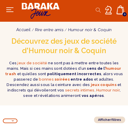
0
Accueil
Rire entre amis
Humour noir & Coquin
Découvrez des jeux de société
d'Humour noir & Coquin
Ces
jeux de société
ne sont pas à mettre entre toutes les
mains. Mais si ces mains sont dotées d’un
sens de l’
humour
trash
et qu’elles sont
politiquement incorrectes
, alors vous
passerez de
bonnes
soirées
entre ados
et adultes.
Descendez aussi sous la ceinture avec des
jeux coquins
et
indiscrets qui dévoileront vos
secrets intimes
.
Humour noir
,
sexe et révélations animeront
vos apéros
.
Afficher filtres