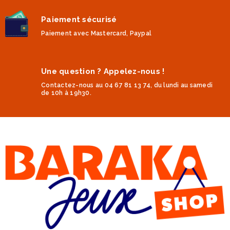
Paiement sécurisé
Paiement avec Mastercard, Paypal
Une question ? Appelez-nous !
Contactez-nous au 04 67 81 13 74, du lundi au samedi
de 10h à 19h30.