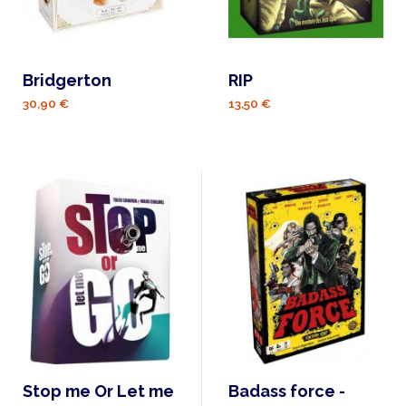
Bridgerton
RIP
30,90 €
13,50 €
Stop me Or Let me
Badass force -