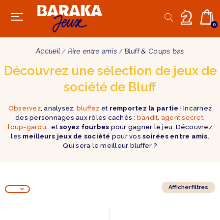
0
Accueil
Rire entre amis
Bluff & Coups bas
Découvrez une sélection de jeux de
société de Bluff
Observez
, analysez,
bluffez
et
remportez la partie
! Incarnez
des personnages aux rôles cachés :
bandit
,
agent secret
,
loup-garou
… et
soyez fourbes
pour gagner le jeu. Découvrez
les
meilleurs jeux de société
pour vos
soirées entre amis
.
Qui sera le meilleur bluffer ?
Afficher filtres