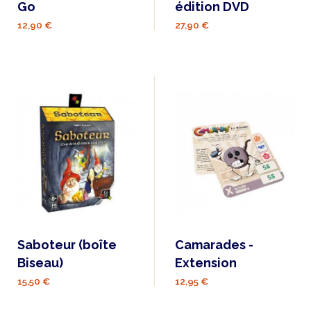
Go
édition DVD
12,90 €
27,90 €
Saboteur (boîte
Camarades -
Biseau)
Extension
15,50 €
12,95 €