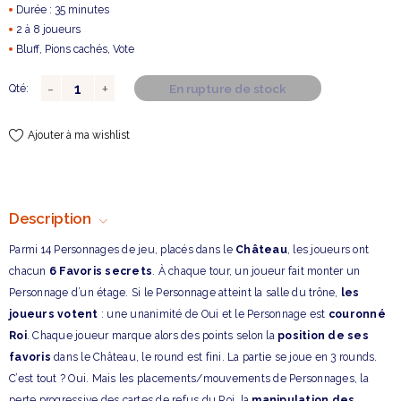
Durée : 35 minutes
2 à 8 joueurs
Bluff, Pions cachés, Vote
En rupture de stock
Qté:
Ajouter à ma wishlist
Description
Parmi 14 Personnages de jeu, placés dans le
Château
, les joueurs ont
chacun
6 Favoris secrets
. À chaque tour, un joueur fait monter un
Personnage d’un étage. Si le Personnage atteint la salle du trône,
les
joueurs votent
: une unanimité de Oui et le Personnage est
couronné
Roi
. Chaque joueur marque alors des points selon la
position de ses
favoris
dans le Château, le round est fini. La partie se joue en 3 rounds.
C’est tout ? Oui. Mais les placements/mouvements de Personnages, la
perte progressive des cartes de refus du Roi, la
manipulation des