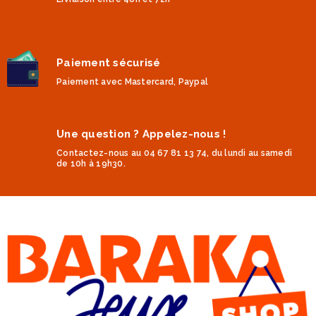
Paiement sécurisé
Paiement avec Mastercard, Paypal
Une question ? Appelez-nous !
Contactez-nous au 04 67 81 13 74, du lundi au samedi
de 10h à 19h30.