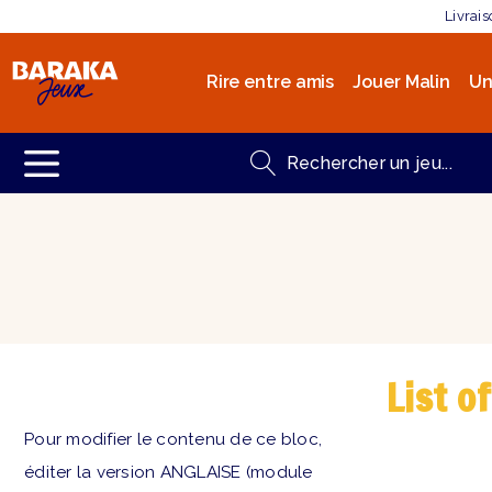
Livrai
Rire entre amis
Jouer Malin
Un
List o
Pour modifier le contenu de ce bloc,
éditer la version ANGLAISE (module