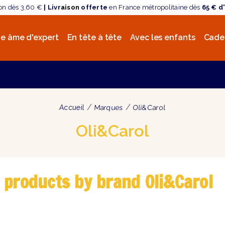
son dès 3,60 €
| Livr
aison
offerte
en France métropolitaine dès
65 € d
e âme d'expert
En tête à tête
Avec les enfants
Cade
Accueil
Marques
Oli&Carol
Oli&Carol
f products by brand Oli&Carol