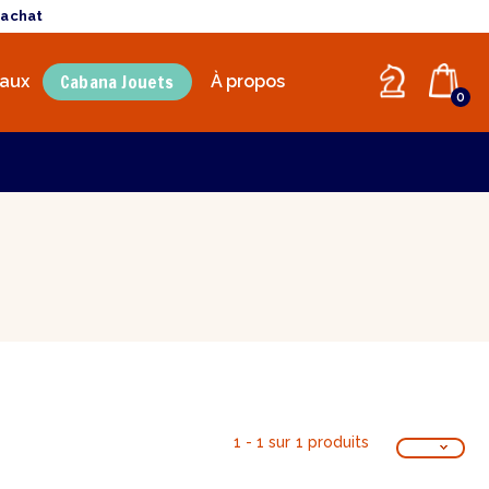
'achat
Cabana Jouets
aux
À propos
0
1 - 1 sur 1 produits