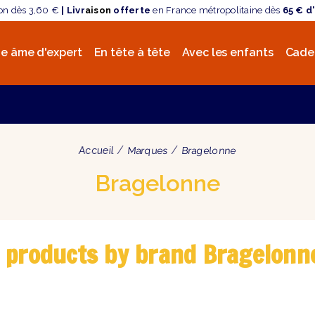
son dès 3,60 €
| Livr
aison
offerte
en France métropolitaine dès
65 € d
e âme d'expert
En tête à tête
Avec les enfants
Cade
Accueil
Marques
Bragelonne
Bragelonne
f products by brand Bragelonn