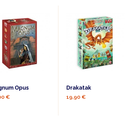
gnum Opus
Drakatak
00 €
19,90 €