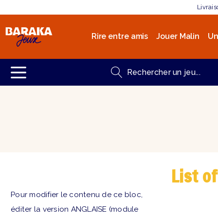
Livrai
Rire entre amis
Jouer Malin
Un
List o
Pour modifier le contenu de ce bloc,
éditer la version ANGLAISE (module