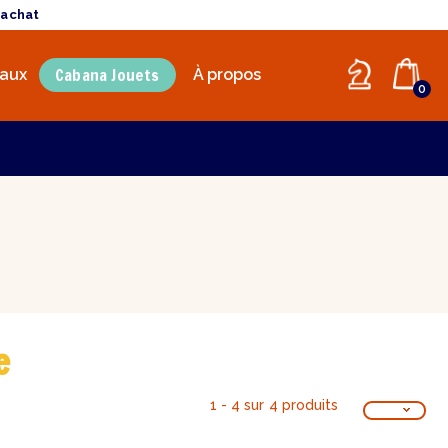
'achat
Cabana Jouets
aux
À propos
0
e
1 - 4 sur 4 produits