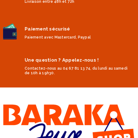
Livraison entre 48h et 72h
Paiement sécurisé
Paiement avec Mastercard, Paypal
Une question ? Appelez-nous !
Contactez-nous au 04 67 81 13 74, du lundi au samedi
de 10h à 19h30.