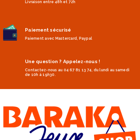
Livraison entre 48h et 72h
Paiement sécurisé
Paiement avec Mastercard, Paypal
Une question ? Appelez-nous !
Contactez-nous au 04 67 81 13 74, du lundi au samedi
de 10h à 19h30.