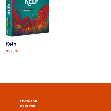
Kelp
35,95 €
Livraison
express