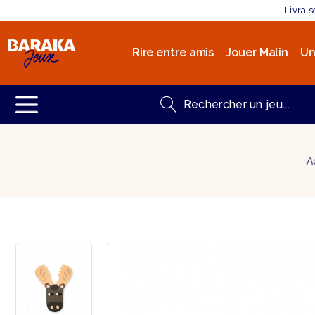
Livrai
Rire entre amis
Jouer Malin
Un
A