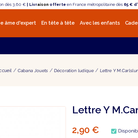
son dès 3,60 €
| Livr
aison
offerte
en France métropolitaine dès
65 € d
e âme d'expert
En tête à tête
Avec les enfants
Cade
ccueil
Cabana Jouets
Décoration ludique
Lettre Y M.Carlslu
Lettre Y M.Ca
2,90 €
Disponib