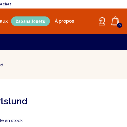
'achat
Cabana Jouets
aux
À propos
0
nd
rlslund
le en stock