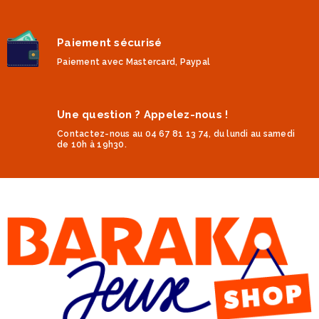
Paiement sécurisé
Paiement avec Mastercard, Paypal
Une question ? Appelez-nous !
Contactez-nous au 04 67 81 13 74, du lundi au samedi
de 10h à 19h30.