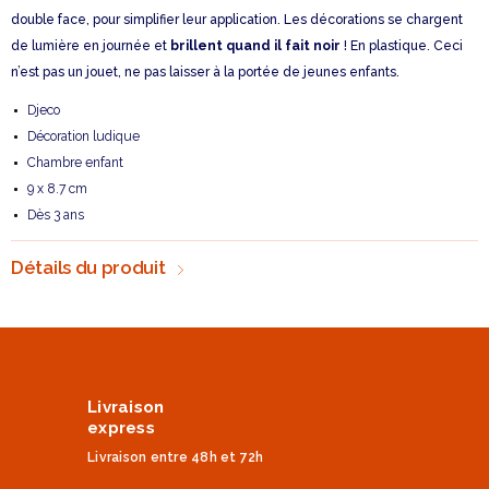
double face, pour simplifier leur application. Les décorations se chargent
de lumière en journée et
brillent quand il fait noir
! En plastique. Ceci
n’est pas un jouet, ne pas laisser à la portée de jeunes enfants.
Djeco
Décoration ludique
Chambre enfant
9 x 8.7 cm
Dès 3 ans
Détails du produit
Livraison
express
Livraison entre 48h et 72h