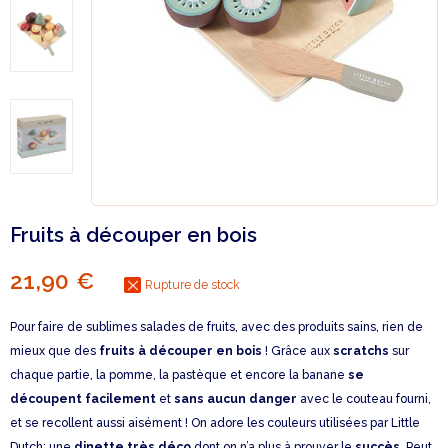
Fruits à découper en bois
21,90 €
Rupture de stock
Pour faire de sublimes salades de fruits, avec des produits sains, rien de
mieux que des
fruits à découper en bois
! Grâce aux
scratchs
sur
chaque partie, la pomme, la pastèque et encore la banane
se
découpent facilement
et
sans aucun danger
avec le couteau fourni,
et se recollent aussi aisément ! On adore les couleurs utilisées par Little
Dutch: une
dinette très déco
dont on n’a plus à prouver le
succès
. Peut