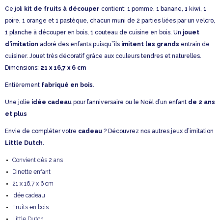
Ce joli
kit de fruits à découper
contient: 1 pomme, 1 banane, 1 kiwi, 1
poire, 1 orange et 1 pastèque, chacun muni de 2 parties liées par un velcro,
1 planche à découper en bois, 1 couteau de cuisine en bois. Un
jouet
d’imitation
adoré des enfants puisqu”ils
imitent les grands
entrain de
cuisiner. Jouet très décoratif grâce aux couleurs tendres et naturelles.
Dimensions:
21 x 16,7 x 6 cm
Entièrement
fabriqué en bois
.
Une jolie
idée cadeau
pour l’anniversaire ou le Noël d’un enfant
de 2 ans
et plus
Envie de compléter votre
cadeau
? Découvrez nos autres jeux d’imitation
Little Dutch
.
Convient dès 2 ans
Dinette enfant
21 x 16,7 x 6 cm
Idée cadeau
Fruits en bois
Little Dutch