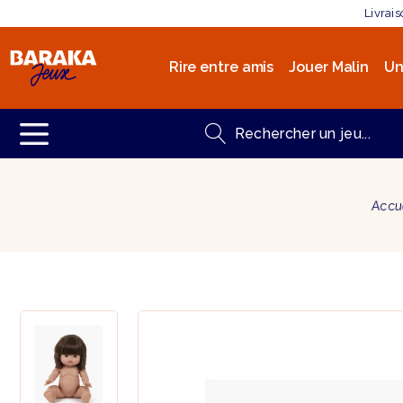
Livrai
Rire entre amis
Jouer Malin
Un
Accu