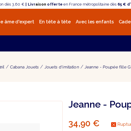
son dès 3,60 €
| Livr
aison
offerte
en France métropolitaine dès
65 € d
e âme d'expert
En tête à tête
Avec les enfants
Cade
eil
Cabana Jouets
Jouets d'imitation
Jeanne - Poupée fille 
Jeanne - Poup
34,90 €
Ruptur