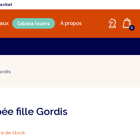
'achat
Cabana Jouets
aux
À propos
0
Gordis
ée fille Gordis
e de stock