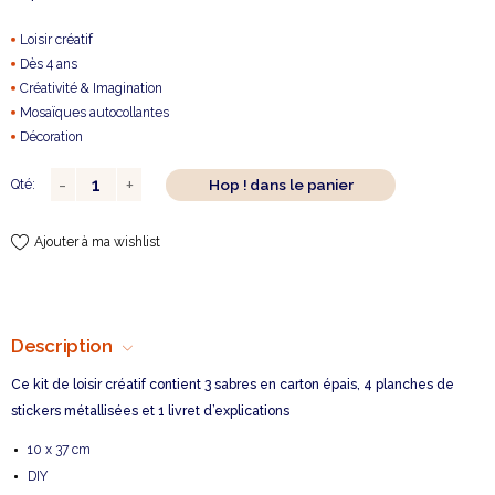
Loisir créatif
Dès 4 ans
Créativité & Imagination
Mosaïques autocollantes
Décoration
Hop ! dans le panier
Qté:
Ajouter à ma wishlist
Description
Ce kit de loisir créatif contient 3 sabres en carton épais, 4 planches de
stickers métallisées et 1 livret d’explications
10 x 37 cm
DIY