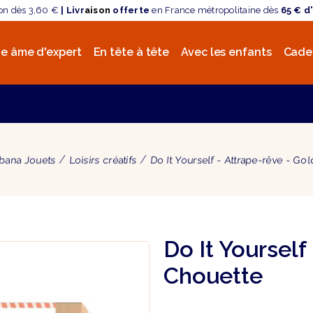
son dès 3,60 €
| Livr
aison
offerte
en France métropolitaine dès
65 € d
e âme d'expert
En tête à tête
Avec les enfants
Cade
bana Jouets
Loisirs créatifs
Do It Yourself - Attrape-rêve - Go
Do It Yourself
Chouette