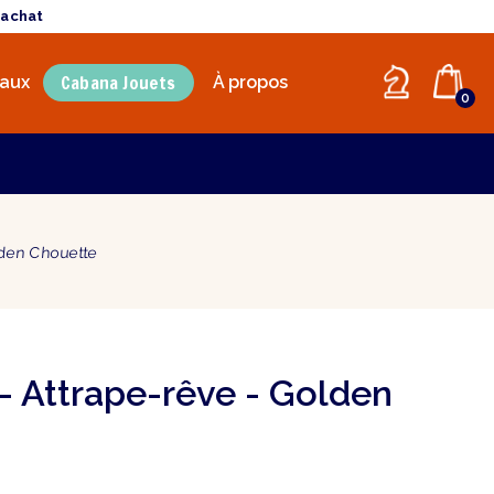
'achat
Cabana Jouets
aux
À propos
0
lden Chouette
 - Attrape-rêve - Golden