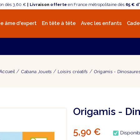
son dès 3,60 €
| Livr
aison
offerte
en France métropolitaine dès
65 € d
e âme d'expert
En tête à tête
Avec les enfants
Cade
Accueil
Cabana Jouets
Loisirs créatifs
Origamis - Dinosaure
Origamis - Di
5,90 €
Disponib