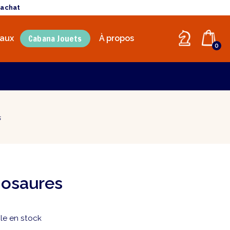
'achat
Cabana Jouets
aux
À propos
0
s
nosaures
le en stock