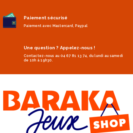
Paiement sécurisé
Paiement avec Mastercard, Paypal
Une question ? Appelez-nous !
Contactez-nous au 04 67 81 13 74, du lundi au samedi
de 10h à 19h30.