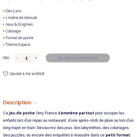
Dès 5 ans
1 mètre de déroulé
Jeux & Enigmes
Coloriage
Format de poche
Thème Espace
En rupture de stock
Qté:
Ajouter à ma wishlist
Description
Ce
jeu de poche
Omy France
s’emmène partout
pour occuper les
enfants lors d’un repas au restaurant, d’une après-midi de pluie ou lors d’un
long trajet en train. Découvrez des jeux, des labyrinthes, des coloriages,
des puzzles, ou encore des enquêtes à résoudre dans ce
petit format
.