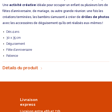
Une
activité créative
idéale pour occuper un enfant ou plusieurs lors de
fêtes d’anniversaire, de mariage, ou autre grande réunion: une fois les
créations terminées, les bambins s’amusent à créer de
drôles de photos
avec les accessoires de déguisement qu’ils ont réalisés eux-mêmes !
Dès 4 ans
30 x 35 cm
Déguisement
Fête d’anniversaire
Patience
Détails du produit
Livraison
express
Livraison entre 48h et 72h