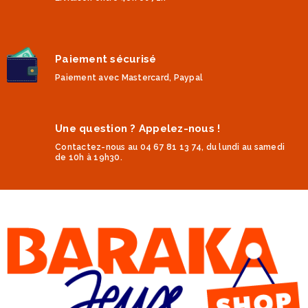
Paiement sécurisé
Paiement avec Mastercard, Paypal
Une question ? Appelez-nous !
Contactez-nous au 04 67 81 13 74, du lundi au samedi
de 10h à 19h30.