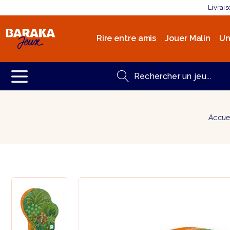
Livrai
Rire entre amis
Jouer Malin
Un
Accue