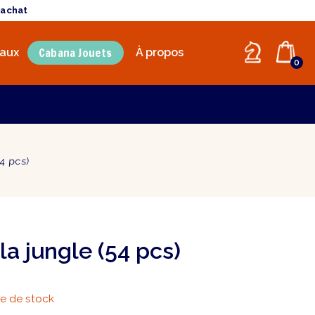
'achat
Cabana Jouets
aux
À propos
0
54 pcs)
la jungle (54 pcs)
e de stock