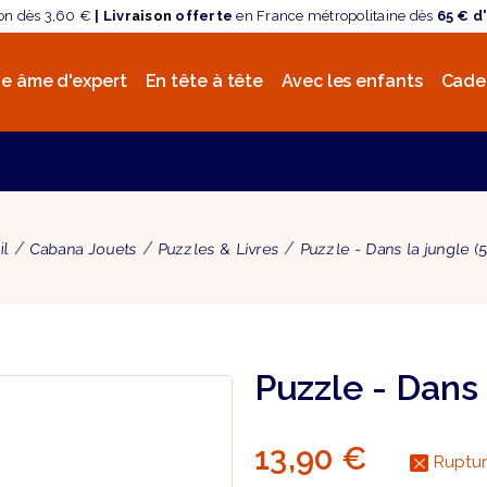
son dès 3,60 €
| Livr
aison
offerte
en France métropolitaine dès
65 € d
e âme d'expert
En tête à tête
Avec les enfants
Cade
il
Cabana Jouets
Puzzles & Livres
Puzzle - Dans la jungle (
Puzzle - Dans 
13,90 €
Ruptur