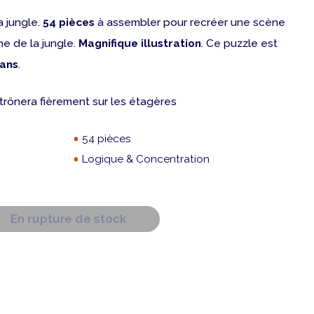
a jungle.
54 pièces
à assembler pour recréer une scène
e de la jungle.
Magnifique illustration
. Ce puzzle est
 ans
.
i trônera fièrement sur les étagères
54 pièces
Logique & Concentration
En rupture de stock