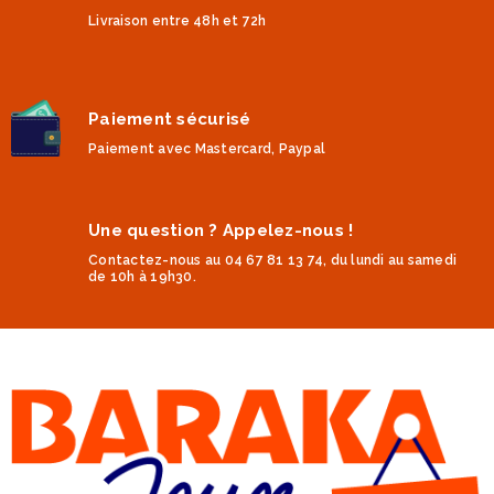
Livraison entre 48h et 72h
Paiement sécurisé
Paiement avec Mastercard, Paypal
Une question ? Appelez-nous !
Contactez-nous au 04 67 81 13 74, du lundi au samedi
de 10h à 19h30.