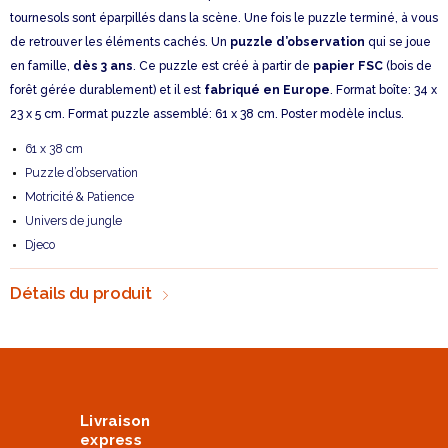
tournesols sont éparpillés dans la scène. Une fois le puzzle terminé, à vous
de retrouver les éléments cachés. Un
puzzle d’observation
qui se joue
en famille,
dès 3 ans
. Ce puzzle est créé à partir de
papier FSC
(bois de
forêt gérée durablement) et il est
fabriqué en Europe
. Format boîte: 34 x
23 x 5 cm. Format puzzle assemblé: 61 x 38 cm. Poster modèle inclus.
61 x 38 cm
Puzzle d’observation
Motricité & Patience
Univers de jungle
Djeco
Détails du produit
Livraison
express