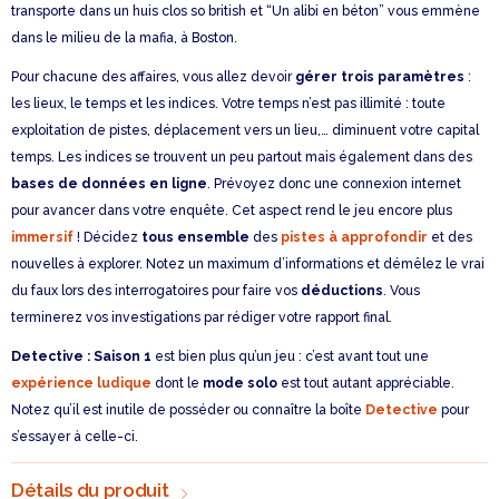
transporte dans un huis clos so british et “Un alibi en béton” vous emmène
dans le milieu de la mafia, à Boston.
Pour chacune des affaires, vous allez devoir
gérer trois paramètres
:
les lieux, le temps et les indices. Votre temps n’est pas illimité : toute
exploitation de pistes, déplacement vers un lieu,… diminuent votre capital
temps. Les indices se trouvent un peu partout mais également dans des
bases de données en ligne
. Prévoyez donc une connexion internet
pour avancer dans votre enquête. Cet aspect rend le jeu encore plus
immersif
! Décidez
tous ensemble
des
pistes à approfondir
et des
nouvelles à explorer. Notez un maximum d’informations et démêlez le vrai
du faux lors des interrogatoires pour faire vos
déductions
. Vous
terminerez vos investigations par rédiger votre rapport final.
Detective : Saison 1
est bien plus qu’un jeu : c’est avant tout une
expérience ludique
dont le
mode solo
est tout autant appréciable.
Notez qu’il est inutile de posséder ou connaître la boîte
Detective
pour
s’essayer à celle-ci.
Détails du produit