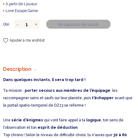
À partir de 1 joueur
Livre Escape Game
En rupture de stock
Qté:
Ajouter à ma wishlist
Description
Dans quelques instants, il sera trop tard !
Ta mission :
porter secours aux membres de l'équipage
, les
raccompagner sains et saufs sur leur planète, puis
t'échapper
avant que
le portail spatio-temporel de DZ13 se referme !
Une
série d'énigmes
qui vont faire appel à ta
logique
, ton sens de
l'observation et ton
esprit de déduction
.
Top chrono ! Selon le niveau de difficulté choisi, tu n'auras que
30 à 60