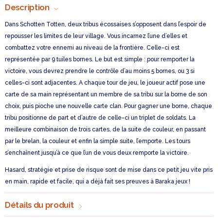
Description
Dans Schotten Totten, deux tribus écossaises s’opposent dans l’espoir de
repousser les limites de leur village. Vous incarnez l’une d’elles et
combattez votre ennemi au niveau de la frontière. Celle-ci est
représentée par 9 tuiles bornes. Le but est simple : pour remporter la
victoire, vous devrez prendre le contrôle d’au moins 5 bornes, ou 3 si
celles-ci sont adjacentes. A chaque tour de jeu, le joueur actif pose une
carte de sa main représentant un membre de sa tribu sur la borne de son
choix, puis pioche une nouvelle carte clan. Pour gagner une borne, chaque
tribu positionne de part et d’autre de celle-ci un triplet de soldats. La
meilleure combinaison de trois cartes, de la suite de couleur, en passant
par le brelan, la couleur et enfin la simple suite, l’emporte. Les tours
s’enchaînent jusqu’à ce que l’un de vous deux remporte la victoire.
Hasard, stratégie et prise de risque sont de mise dans ce petit jeu vite pris
en main, rapide et facile, qui a déjà fait ses preuves à Baraka jeux !
Détails du produit