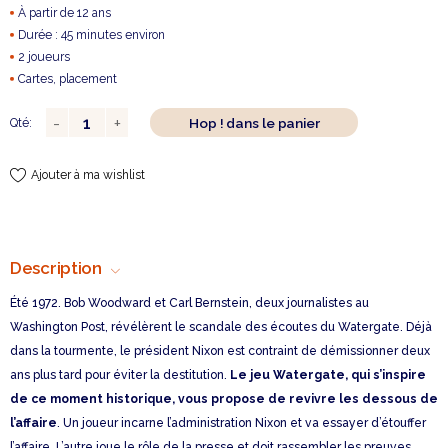
À partir de 12 ans
Durée : 45 minutes environ
2 joueurs
Cartes, placement
Hop ! dans le panier
Qté:
Ajouter à ma wishlist
Description
Été 1972. Bob Woodward et Carl Bernstein, deux journalistes au
Washington Post, révélèrent le scandale des écoutes du Watergate. Déjà
dans la tourmente, le président Nixon est contraint de démissionner deux
ans plus tard pour éviter la destitution.
Le jeu Watergate, qui s’inspire
de ce moment historique, vous propose de revivre les dessous de
l’affaire
. Un joueur incarne l’administration Nixon et va essayer d’étouffer
l’affaire. L’autre joue le rôle de la presse et doit rassembler les preuves