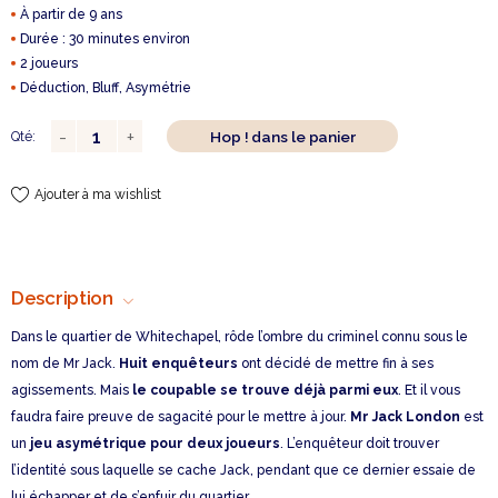
À partir de 9 ans
Durée : 30 minutes environ
2 joueurs
Déduction, Bluff, Asymétrie
Hop ! dans le panier
Qté:
Ajouter à ma wishlist
Description
Dans le quartier de Whitechapel, rôde l’ombre du criminel connu sous le
nom de Mr Jack.
Huit enquêteurs
ont décidé de mettre fin à ses
agissements. Mais
le coupable se trouve déjà parmi eux
. Et il vous
faudra faire preuve de sagacité pour le mettre à jour.
Mr Jack London
est
un
jeu asymétrique pour deux joueurs
. L’enquêteur doit trouver
l’identité sous laquelle se cache Jack, pendant que ce dernier essaie de
lui échapper et de s’enfuir du quartier.