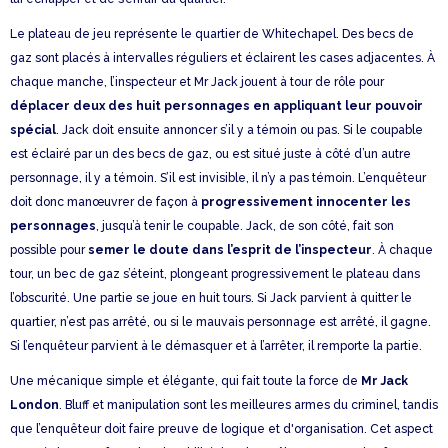
Le plateau de jeu représente le quartier de Whitechapel. Des becs de
gaz sont placés à intervalles réguliers et éclairent les cases adjacentes. À
chaque manche, l’inspecteur et Mr Jack jouent à tour de rôle pour
déplacer deux des huit personnages en appliquant leur pouvoir
spécial
. Jack doit ensuite annoncer s’il y a témoin ou pas. Si le coupable
est éclairé par un des becs de gaz, ou est situé juste à côté d’un autre
personnage, il y a témoin. S’il est invisible, il n’y a pas témoin. L’enquêteur
doit donc manœuvrer de façon à
progressivement innocenter les
personnages
, jusqu’à tenir le coupable. Jack, de son côté, fait son
possible pour
semer le doute dans l’esprit de l’inspecteur
. À chaque
tour, un bec de gaz s’éteint, plongeant progressivement le plateau dans
l’obscurité. Une partie se joue en huit tours. Si Jack parvient à quitter le
quartier, n’est pas arrêté, ou si le mauvais personnage est arrêté, il gagne.
Si l’enquêteur parvient à le démasquer et à l’arrêter, il remporte la partie.
Une mécanique simple et élégante, qui fait toute la force de
Mr Jack
London
. Bluff et manipulation sont les meilleures armes du criminel, tandis
que l’enquêteur doit faire preuve de logique et d'organisation. Cet aspect