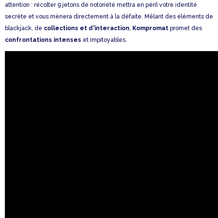
attention : récolter 9 jetons de notoriété mettra en péril votre identité
secrète et vous mènera directement à la défaite. Mêlant des éléments de
blackjack, de
collections et d'interaction
,
Kompromat
promet des
confrontations intenses
et impitoyables.