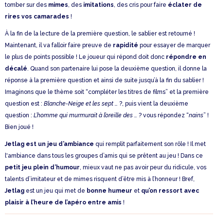
tomber sur des
mimes
, des
imitations
, des cris pour faire
éclater de
rires vos camarades
!
À la fin de la lecture de la première question, le sablier est retourné !
Maintenant, il va falloir faire preuve de
rapidité
pour essayer de marquer
le plus de points possible ! Le joueur qui répond doit donc
répondre en
décalé
. Quand son partenaire lui pose la deuxième question, il donne la
réponse à la première question et ainsi de suite jusqu’à la fin du sablier !
Imaginons que le thème soit “compléter les titres de films” et la première
question est :
Blanche-Neige et les sept …
?, puis vient la deuxième
question :
L’homme qui murmurait à l’oreille des …
? vous répondez “
nains
” !
Bien joué !
Jetlag est un jeu d’ambiance
qui remplit parfaitement son rôle ! Il met
l'ambiance dans tous les groupes d’amis qui se prêtent au jeu ! Dans ce
petit jeu plein d’humour
, mieux vaut ne pas avoir peur du ridicule, vos
talents d’imitateur et de mimes risquent d’être mis à l’honneur ! Bref,
Jetlag
est un jeu qui met de
bonne humeur
et
qu’on ressort avec
plaisir à l’heure de l’apéro entre amis
!