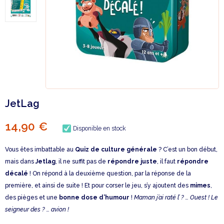
JetLag
14,90 €
Disponible en stock
Vous êtes imbattable au
Quiz de culture générale
? C’est un bon début,
mais dans
Jetlag
, il ne suffit pas de
répondre juste
, il faut
répondre
décalé
! On répond à la deuxième question, par la réponse de la
première, et ainsi de suite ! Et pour corser le jeu, s’y ajoutent des
mimes
,
des pièges et une
bonne dose d’humour
!
Maman j’ai raté l’ ? … Ouest ! Le
seigneur des ? … avion !