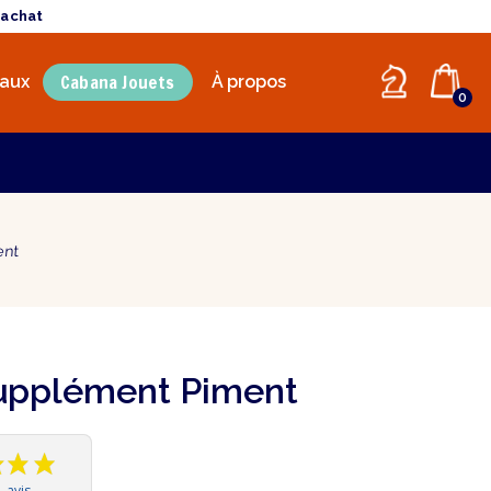
'achat
Cabana Jouets
aux
À propos
0
ent
Supplément Piment
1 avis