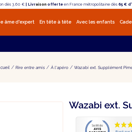
son dès 3,60 €
| Livr
aison
offerte
en France métropolitaine dès
65 € d
e âme d'expert
En tête à tête
Avec les enfants
Cade
cueil
Rire entre amis
À l'apéro
Wazabi ext. Supplément Pim
Wazabi ext. 
Basé sur 