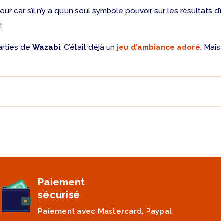
ar s’il n’y a qu’un seul symbole pouvoir sur les résultats d’un 
!
arties de
Wazabi
. C’était déjà un
jeu d’ambiance adoré
. Mai
Paiement
sécurisé
Paiement avec Mastercard, Paypal