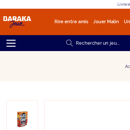
Livrai
Rire entre amis
Jouer Malin
Un
Ac