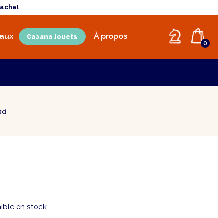
'achat
Cabana Jouets
aux
À propos
0
nd
ible en stock