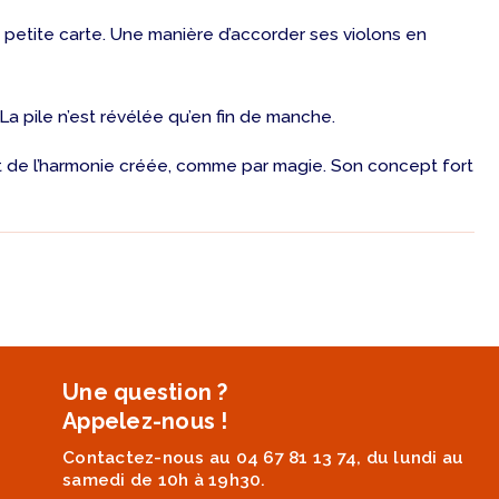
 petite carte. Une manière d’accorder ses violons en
La pile n’est révélée qu’en fin de manche.
et de l’harmonie créée, comme par magie. Son concept fort
Une question ?
Appelez-nous !
Contactez-nous au 04 67 81 13 74, du lundi au
samedi de 10h à 19h30.