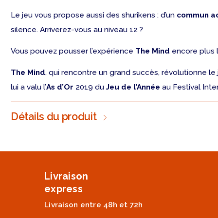
Le jeu vous propose aussi des shurikens : d’un
commun a
silence. Arriverez-vous au niveau 12 ?
Vous pouvez pousser l’expérience
The Mind
encore plus l
The Mind
, qui rencontre un grand succès, révolutionne l
lui a valu l’
As d’Or
2019 du
Jeu de l’Année
au Festival Inte
Détails du produit
Livraison
express
Livraison entre 48h et 72h