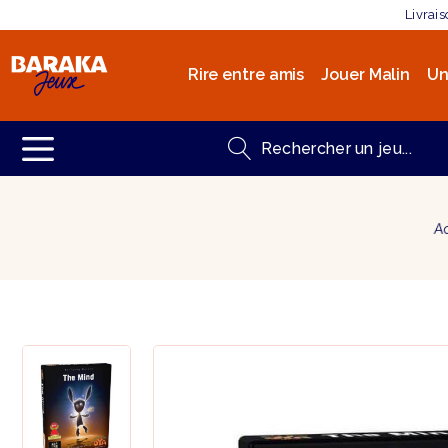
Livrai
Rire entre amis
Jouer Malin
Un
A