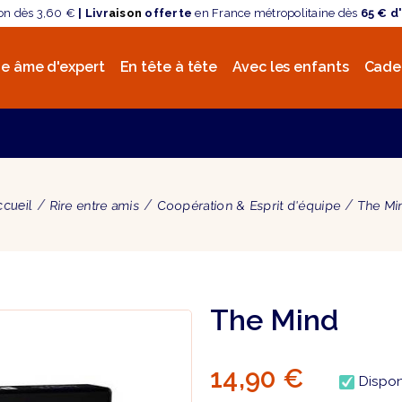
son dès 3,60 €
| Livr
aison
offerte
en France métropolitaine dès
65 € d
e âme d'expert
En tête à tête
Avec les enfants
Cade
ccueil
Rire entre amis
Coopération & Esprit d'équipe
The Mi
The Mind
14,90 €
Dispon