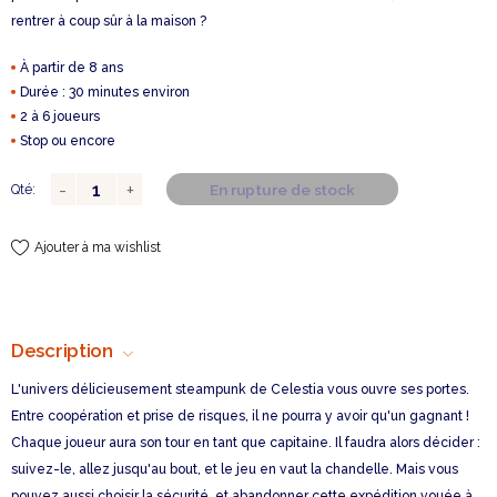
rentrer à coup sûr à la maison ?
À partir de 8 ans
Durée : 30 minutes environ
2 à 6 joueurs
Stop ou encore
En rupture de stock
Qté:
Ajouter à ma wishlist
Description
L'univers délicieusement steampunk de Celestia vous ouvre ses portes.
Entre coopération et prise de risques, il ne pourra y avoir qu'un gagnant !
Chaque joueur aura son tour en tant que capitaine. Il faudra alors décider :
suivez-le, allez jusqu'au bout, et le jeu en vaut la chandelle. Mais vous
pouvez aussi choisir la sécurité, et abandonner cette expédition vouée à