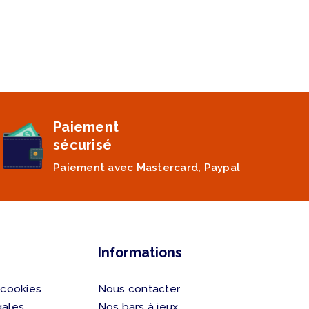
Paiement
sécurisé
Paiement avec Mastercard, Paypal
Informations
 cookies
Nous contacter
gales
Nos bars à jeux