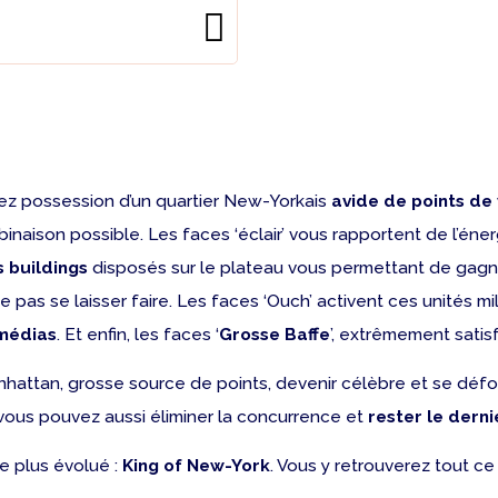
enez possession d’un quartier New-Yorkais
avide de points de
mbinaison possible. Les faces ‘éclair’ vous rapportent de l’én
s buildings
disposés sur le plateau vous permettant de gagner
e pas se laisser faire. Les faces ‘Ouch’ activent ces unités m
médias
. Et enfin, les faces ‘
Grosse Baffe
’, extrêmement satisf
nhattan, grosse source de points, devenir célèbre et se déf
e vous pouvez aussi éliminer la concurrence et
rester le dern
re plus évolué :
King of New-York
. Vous y retrouverez tout ce