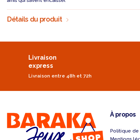
amis qui savent encaisser.
Détails du produit
Livraison
express
Livraison entre 48h et 72h
À propos
Politique de
Mentions lé