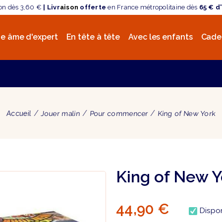
son dès 3,60 €
| Livr
aison
offerte
en France métropolitaine dès
65 € d
e âme d'expert
En tête à tête
Avec les enfants
Cade
Accueil
Jouer malin
Pour commencer
King of New York
King of New Y
44,90 €
Dispo