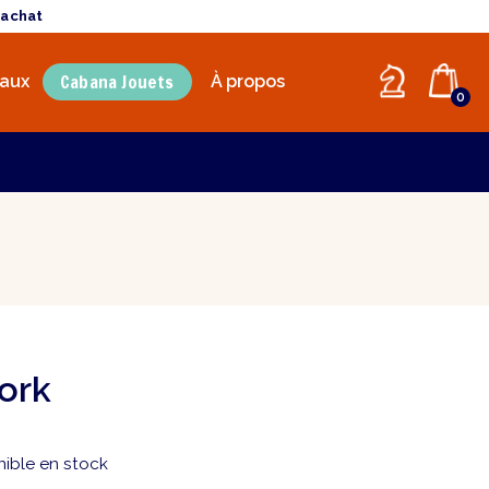
'achat
Cabana Jouets
aux
À propos
0
ork
nible en stock