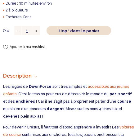
Durée : 30 minutes environ
2 à 6 joueurs
Enchères, Paris
Hop ! dans le panier
Qté:
Ajouter à ma wishlist
Description
Les règles de
DownForce
sont très simples et
accessibles aux jeunes
enfants
. C’est l’occasion pour eux de découvrir le monde du
pari sportif
et des
enchères
! Car il ne s’agit pas à proprement parler d’une
course
mais bien d’un concours
d’argent
. Misez sur les bons 4 chevaux et
devenez plein aux as !
Pour devenir Crésus, il faut tout d’abord apprendre à investir ! Les
voitures
de course
sont mises aux enchères, tous les joueurs enchérissent la