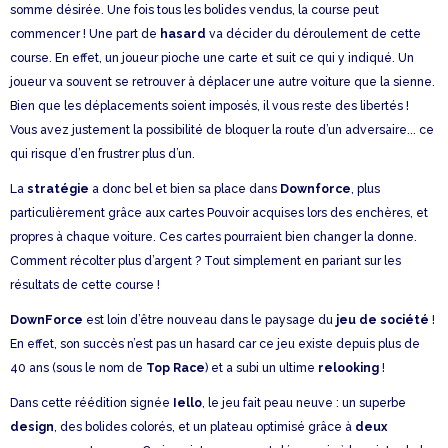
somme désirée. Une fois tous les bolides vendus, la course peut
commencer ! Une part de
hasard
va décider du déroulement de cette
course. En effet, un joueur pioche une carte et suit ce qui y indiqué. Un
joueur va souvent se retrouver à déplacer une autre voiture que la sienne.
Bien que les déplacements soient imposés, il vous reste des libertés !
Vous avez justement la possibilité de bloquer la route d’un adversaire... ce
qui risque d’en frustrer plus d’un.
La
stratégie
a donc bel et bien sa place dans
Downforce
, plus
particulièrement grâce aux cartes Pouvoir acquises lors des enchères, et
propres à chaque voiture. Ces cartes pourraient bien changer la donne.
Comment récolter plus d’argent ? Tout simplement en pariant sur les
résultats de cette course !
DownForce
est loin d’être nouveau dans le paysage du
jeu de société
!
En effet, son succès n’est pas un hasard car ce jeu existe depuis plus de
40 ans (sous le nom de
Top Race
) et a subi un ultime
relooking
!
Dans cette réédition signée
Iello
, le jeu fait peau neuve : un superbe
design
, des bolides colorés, et un plateau optimisé grâce à
deux