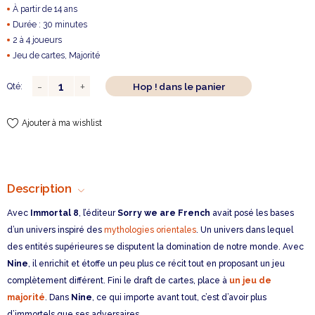
À partir de 14 ans
Durée : 30 minutes
2 à 4 joueurs
Jeu de cartes, Majorité
Hop ! dans le panier
Qté:
Ajouter à ma wishlist
Description
Avec
Immortal 8
, l’éditeur
Sorry we are French
avait posé les bases
d’un univers inspiré des
mythologies orientales
. Un univers dans lequel
des entités supérieures se disputent la domination de notre monde. Avec
Nine
, il enrichit et étoffe un peu plus ce récit tout en proposant un jeu
complètement différent. Fini le draft de cartes, place à
un jeu de
majorité
. Dans
Nine
, ce qui importe avant tout, c’est d’avoir plus
d’immortels que ses adversaires.