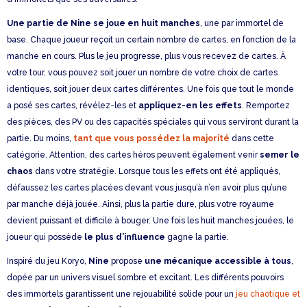
Une partie de Nine se joue en huit manches
, une par immortel de
base. Chaque joueur reçoit un certain nombre de cartes, en fonction de la
manche en cours. Plus le jeu progresse, plus vous recevez de cartes. À
votre tour, vous pouvez soit jouer un nombre de votre choix de cartes
identiques, soit jouer deux cartes différentes. Une fois que tout le monde
a posé ses cartes, révélez-les et
appliquez-en les effets
. Remportez
des pièces, des PV ou des capacités spéciales qui vous serviront durant la
partie. Du moins,
tant que vous possédez la majorité
dans cette
catégorie. Attention, des cartes héros peuvent également venir
semer le
chaos
dans votre stratégie. Lorsque tous les effets ont été appliqués,
défaussez les cartes placées devant vous jusqu’à n’en avoir plus qu’une
par manche déjà jouée. Ainsi, plus la partie dure, plus votre royaume
devient puissant et difficile à bouger. Une fois les huit manches jouées, le
joueur qui possède
le plus d’influence
gagne la partie.
Inspiré du jeu Koryo,
Nine
propose
une mécanique accessible à tous
,
dopée par un univers visuel sombre et excitant. Les différents pouvoirs
des immortels garantissent une rejouabilité solide pour un
jeu chaotique et