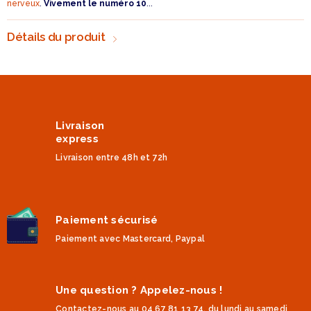
nerveux
.
Vivement le numéro 10
...
Détails du produit
Livraison
express
Livraison entre 48h et 72h
Paiement sécurisé
Paiement avec Mastercard, Paypal
Une question ? Appelez-nous !
Contactez-nous au 04 67 81 13 74, du lundi au samedi