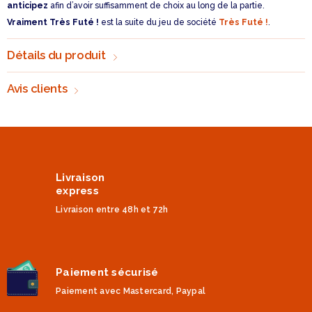
anticipez
afin d’avoir suffisamment de choix au long de la partie.
Vraiment Très Futé !
est la suite du jeu de société
Très Futé !
.
Détails du produit
Avis clients
Livraison
express
Livraison entre 48h et 72h
Paiement sécurisé
Paiement avec Mastercard, Paypal