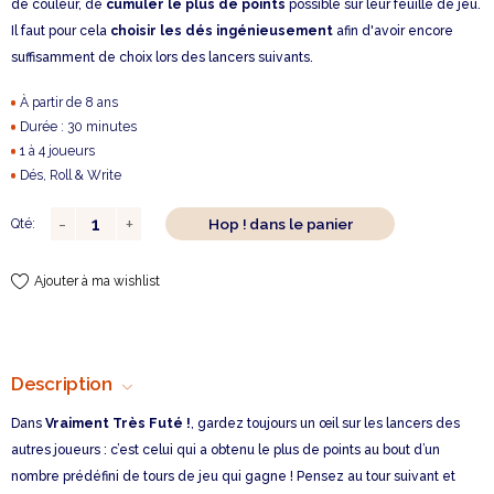
de couleur, de
cumuler le plus de points
possible sur leur feuille de jeu.
Il faut pour cela
choisir les dés ingénieusement
afin d'avoir encore
suffisamment de choix lors des lancers suivants.
À partir de 8 ans
Durée : 30 minutes
1 à 4 joueurs
Dés, Roll & Write
Hop ! dans le panier
Qté:
Ajouter à ma wishlist
Description
Dans
Vraiment Très Futé !
, gardez toujours un œil sur les lancers des
autres joueurs : c’est celui qui a obtenu le plus de points au bout d’un
nombre prédéfini de tours de jeu qui gagne ! Pensez au tour suivant et