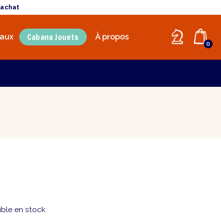
'achat
Cabana Jouets
aux
À propos
0
ible en stock