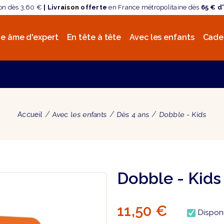
son dès 3,60 €
| Livr
aison
offerte
en France métropolitaine dès
65 € d
e âme d'expert
En tête à tête
Avec les enfants
Cade
Accueil
Avec les enfants
Dès 4 ans
Dobble - Kids
Dobble - Kids
11,50 €
Dispon