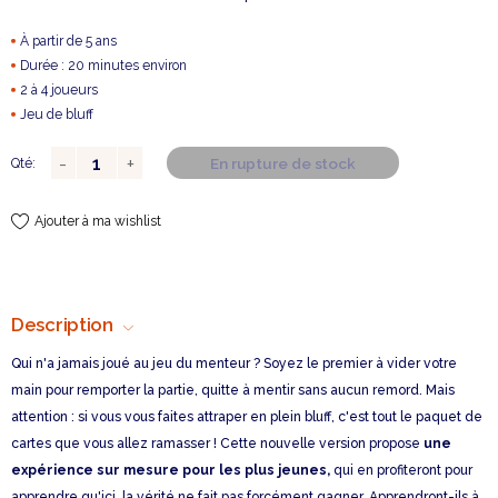
À partir de 5 ans
Durée : 20 minutes environ
2 à 4 joueurs
Jeu de bluff
En rupture de stock
Qté:
Ajouter à ma wishlist
Description
Qui n'a jamais joué au jeu du menteur ? Soyez le premier à vider votre
main pour remporter la partie, quitte à mentir sans aucun remord. Mais
attention : si vous vous faites attraper en plein bluff, c'est tout le paquet de
cartes que vous allez ramasser ! Cette nouvelle version propose
une
expérience sur mesure pour les plus jeunes,
qui en profiteront pour
apprendre qu'ici, la vérité ne fait pas forcément gagner. Apprendront-ils à