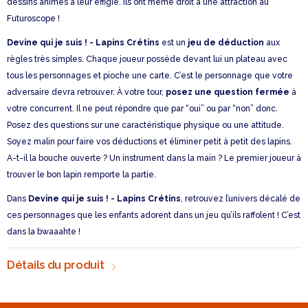
dessins animés à leur effigie. Ils ont même droit à une attraction au
Futuroscope !
Devine qui je suis ! - Lapins Crétins
est un
jeu de déduction
aux
règles très simples. Chaque joueur possède devant lui un plateau avec
tous les personnages et pioche une carte. C’est le personnage que votre
adversaire devra retrouver. À votre tour,
posez une question fermée
à
votre concurrent. Il ne peut répondre que par “oui” ou par “non” donc.
Posez des questions sur une caractéristique physique ou une attitude.
Soyez malin pour faire vos déductions et éliminer petit à petit des lapins.
A-t-il la bouche ouverte ? Un instrument dans la main ? Le premier joueur à
trouver le bon lapin remporte la partie.
Dans
Devine qui je suis ! - Lapins Crétins
, retrouvez l’univers décalé de
ces personnages que les enfants adorent dans un jeu qu’ils raffolent ! C’est
dans la bwaaahte !
Détails du produit