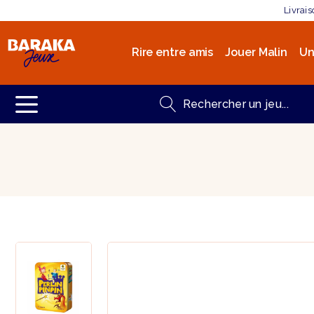
Livrai
Rire entre amis
Jouer Malin
Un