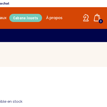
'achat
Cabana Jouets
aux
À propos
0
ible en stock