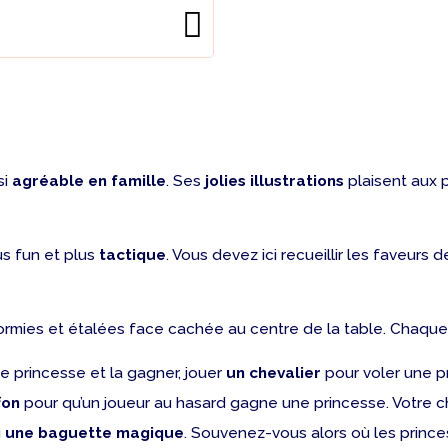
si
agréable en famille
. Ses
jolies illustrations
plaisent aux 
us fun et plus
tactique
. Vous devez ici recueillir les faveur
dormies et étalées face cachée au centre de la table. Chaque
ne princesse et la gagner, jouer
un chevalier
pour voler une pr
fon
pour qu’un joueur au hasard gagne une princesse. Votre c
u
une baguette magique
. Souvenez-vous alors où les princes