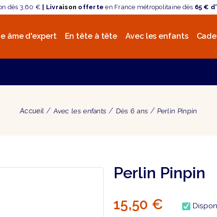
son dès 3,60 €
| Livr
aison
offerte
en France métropolitaine dès
65 € d
e âme d'expert
En tête à tête
Avec les enfants
Cade
Accueil
Avec les enfants
Dès 6 ans
Perlin Pinpin
Perlin Pinpin
15,50 €
Dispon